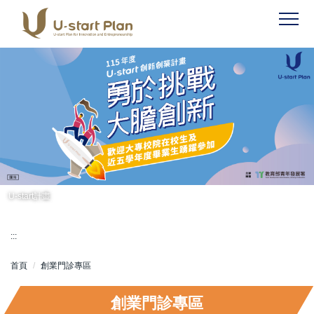
跳
到
主
要
內
容
區
U-start計畫
:::
首頁
創業門診專區
創業門診專區