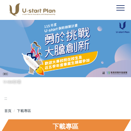
跳
到
主
要
內
容
區
U-start計畫
:::
首頁
下載專區
下載專區