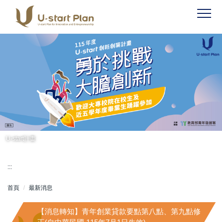
跳
到
主
要
內
容
區
U-start計畫
:::
首頁
最新消息
【消息轉知】青年創業貸款要點第八點、第九點修