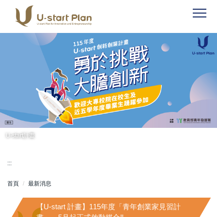
跳
到
主
要
內
容
區
U-start計畫
:::
首頁
最新消息
【U-start 計畫】115年度「青年創業家見習計