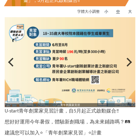
畫」，5月起正式啟動媒合‼️
字體大小調整
小
中
大
青年創業家見習
青年創業家見習計畫，自
月起正式啟動媒合
U-start
5
‼️
想好好運用今年暑假，體驗新創職場，為未來鋪路嗎？
🛤
建議您可以加入
⭐
「青年創業家見習」
⭐
計畫