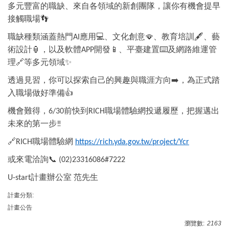
多元豐富的職缺、來自各領域的新創團隊，讓你有機會提早
接觸職場
👣
職缺種類涵蓋熱門
應用
💻
、文化創意
🪭
、教育培訓
🖋
、藝
AI
術設計
🏮
，以及軟體
開發
📱
、平臺建置
⌨
及網路維運管
APP
理
🔗
等多元領域
✨
透過見習，你可以探索自己的興趣與職涯方向
➡
，為正式踏
入職場做好準備
👍
機會難得，
前快到
職場體驗網投遞履歷，把握邁出
6/30
RICH
未來的第一步
‼️
🔗
職場體驗網
RICH
https://rich.yda.gov.tw/project/Ycr
或來電洽詢
📞
(02)23316086#7222
計畫辦公室
范先生
U-start
計畫分類:
計畫公告
瀏覽數:
2163