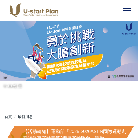
跳
到
主
要
內
容
區
U-start計畫
:::
首頁
最新消息
【活動轉知】運動部「2025-2026ASPN國際運動創