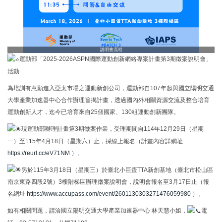
說明會流程
運動部「2025-2026ASPN國際運動創新網絡專案計畫第3期徵案說明會」
活動
為培訓有意願進入亞太市場之運動新創公司，運動部自107年起與國立陽明交通
大學產業加速器中心合作辦理旨揭計畫，透過國內外相關資源交流及整合培育
運動創新人才，迄今已培育來自25個國家、130組運動創新團隊。
現運動部辦理計畫第3期徵案作業，受理期間自114年12月29日（星期
一）至115年4月18日（星期六）止，採線上報名（計畫內容詳網址
https://reurl.cc/eV71NM
）。
另於115年3月18日（星期三）於臺北小巨蛋TTA新創基地（臺北市松山區
南京東路四段2號）3樓階梯區辦理徵案說明會，說明會報名至3月17日止（報
名網址
https://www.accupass.com/event/2601130303271476059980
）。
如有相關問題，請洽國立陽明交通大學產業加速器中心 林天慧小姐，
電