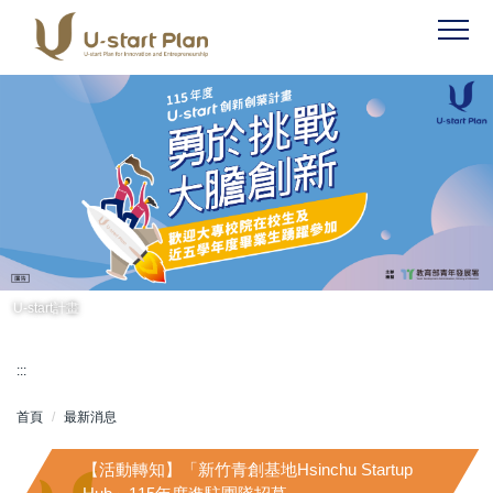
跳
到
主
要
內
容
區
U-start計畫
:::
首頁
最新消息
【活動轉知】「新竹青創基地Hsinchu Startup