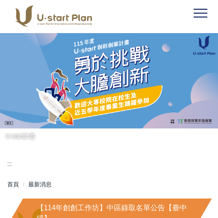
跳
到
主
要
內
容
區
U-start計畫
:::
首頁
最新消息
【114年創創工作坊】中區錄取名單公告【臺中