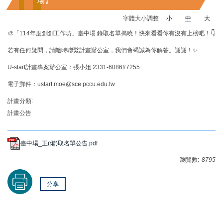
場】
字體大小調整
小
中
大
🎨「114年度創創工作坊」臺中場 錄取名單揭曉！快來看看你有沒有上榜吧！👇
若有任何疑問，請隨時聯繫計畫辦公室，我們會竭誠為你解答。謝謝！✨
U-start計畫專案辦公室：張小姐 2331-6086#7255
電子郵件：ustart.moe@sce.pccu.edu.tw
計畫分類:
計畫公告
臺中場_正(備)取名單公告.pdf
瀏覽數:
8795
分享