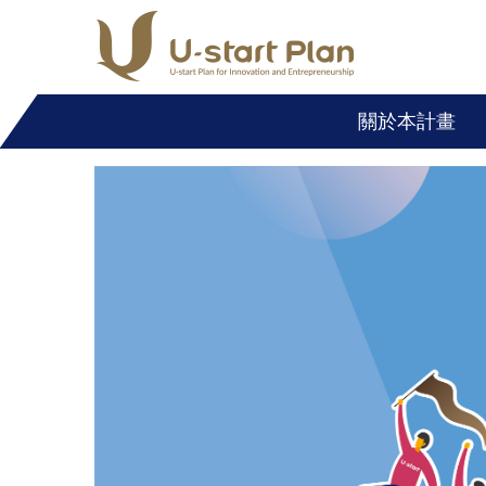
跳
到
主
要
關於本計畫
內
容
區