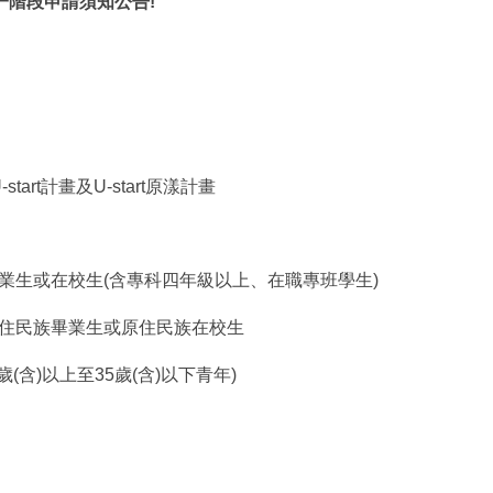
畫第一階段申請須知公告!
!
tart計畫及U-start原漾計畫
)畢業生或在校生(含專科四年級以上、在職專班學生)
)原住民族畢業生或原住民族在校生
含)以上至35歲(含)以下青年)