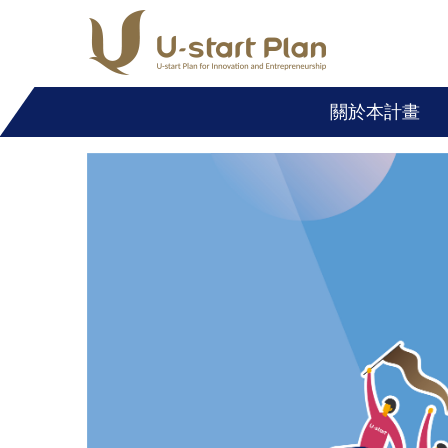
跳
到
主
要
關於本計畫
內
容
區