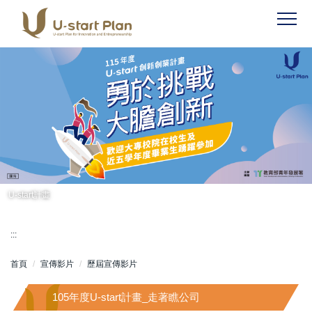
跳
到
主
要
內
容
區
U-start計畫
:::
首頁
宣傳影片
歷屆宣傳影片
105年度U-start計畫_走著瞧公司