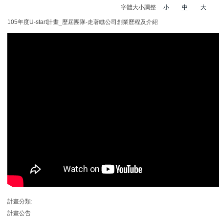
字體大小調整
小
中
大
105年度U-start計畫_歷屆團隊-走著瞧公司創業歷程及介紹
計畫分類:
計畫公告