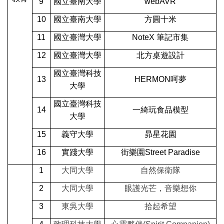
9
國立臺南大學
webAVR
10
國立臺南大學
方圓十米
11
國立臺灣大學
NoteX
筆記市集
12
國立臺灣大學
北方桌遊設計
國立臺灣科技
13
HERMON
呵夢
大學
國立臺灣科技
14
一綺玩食品模型
大學
15
義守大學
昴星花園
16
實踐大學
街樂園Street Paradise
1
大同大學
自然保衛隊
2
大同大學
眼護光芒，音樂想你
3
東吳大學
拾起希望