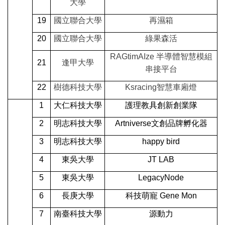
大學
19
國立聯合大學
再濕箱
20
國立聯合大學
綠果森活
RAGtimAIze
半導體智慧模組
21
逢甲大學
串接平台
22
樹德科技大學
Ksracing
智慧車廂燈
1
大仁科技大學
護理教具創新創業隊
2
明志科技大學
Artniverse
文創品牌孵化器
3
明志科技大學
happy bird
4
東吳大學
JT LAB
5
東吳大學
LegacyNode
6
長庚大學
科技萌寵 Gene Mon
7
南臺科技大學
源動力