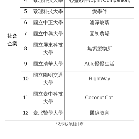
4
致理科技大學
心靈夥伴(Spirit Companion)
5
致理科技大學
愛學伴
6
國立中正大學
濾淨玻璃
7
國立中興大學
園初農場
社會
企業
國立屏東科技
8
無垢製物所
大學
9
國立清華大學
Able
慢慢生活
國立陽明交通
10
RightWay
大學
國立臺中科技
11
Coconut Cat.
大學
12
臺北醫學大學
醫線教育
*依學校筆劃排序