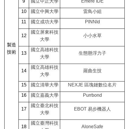
9
國立中正大學
Emere IDE
10
國立中興大學
雷鳥小組
11
國立成功大學
PINNId
國立屏東科技
12
小小水草
大學
製造
國立高雄科技
技術
13
生態懸浮力子
大學
國立高雄科技
14
羅曲生技
大學
15
國立清華大學
NEXJE
區塊鏈數位名片
16
國立嘉義大學
Purrbond
國立臺北科技
17
EBOT
易步機器人
大學
國立臺灣科技
18
AloneSafe