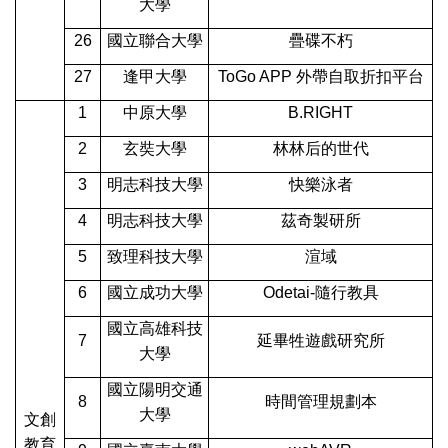
大學
26
國立聯合大學
疊碟不朽
27
逢甲大學
ToGo APP
外帶自取折扣平台
1
中原大學
B.RIGHT
2
玄奘大學
林林后的世代
3
明志科技大學
快樂泳者
4
明志科技大學
茲奇製研所
5
致理科技大學
渲域
6
國立成功大學
Odetai-
隨行教具
國立高雄科技
7
延畢牲遊戲研究所
大學
國立陽明交通
8
時間管理規劃本
大學
文創
教育