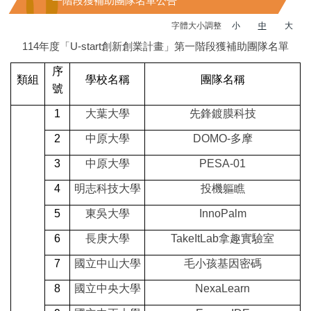
一階段獲補助團隊名單公告
字體大小調整
小
中
大
114年度「U-start創新創業計畫」第一階段獲補助團隊名單
序
類組
學校名稱
團隊名稱
號
1
大葉大學
先鋒鍍膜科技
2
中原大學
DOMO-
多摩
3
中原大學
PESA-01
4
明志科技大學
投機軀瞧
5
東吳大學
InnoPalm
6
長庚大學
TakeItLab
拿趣實驗室
7
國立中山大學
毛小孩基因密碼
8
國立中央大學
NexaLearn