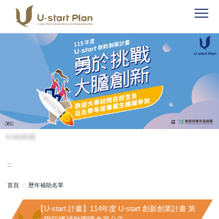
跳
到
主
要
內
容
區
U-start計畫
:::
首頁
歷年補助名單
【U-start 計畫】114年度 U-start 創新創業計畫 第