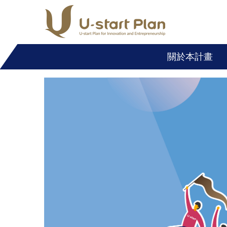
跳
到
主
要
關於本計畫
內
容
區