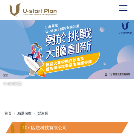
跳
到
主
要
內
容
區
U-start計畫
:::
首頁
精選個案
製造業
107-匹敵科技有限公司