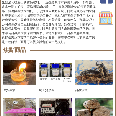
昆蟲消化後產出的糞便肥料。「這些廢棄木材你要？好啊！都拿去，
多拿一點」於是，驚蟲團隊就此誕生 了。團隊因興趣使然長期飼養昆
蟲，隨著飼養技術的提升，想挑戰自我時發現，飼養昆蟲必備的材料
對農場業主或是市場環境竟是個麻煩，既然我們養蟲需要使用木材進
行專業養殖，同時又能解決麻煩、友善環境、創造收入，那就做吧！
公司提供多種昆蟲相關產品，包含各類活體、飼養器材、飼養耗材、
昆蟲標本製作、蟲糞肥料等，以及向農民回收處理廢棄物的服務。團
隊結合昆蟲與環境保護的觀念，就地取材設計「昆蟲生態觀察組」，
也提供壽終正寢的甲蟲製作標本的服務，讓環境保護對大家來說不只
是一種口號，而是可以親身體會的大自然美好。
焦點商品
生質柴油
幾丁質原料
昆蟲活體